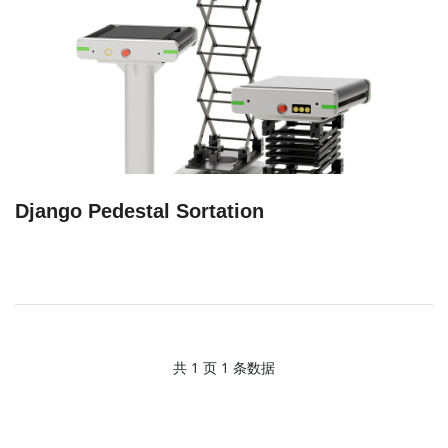
Django Pedestal Sortation
共 1 页 1 条数据